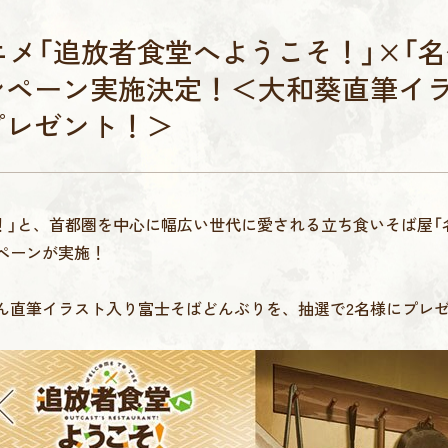
】TVアニメ「追放者食堂へようこそ！」×「
ンペーン実施決定！＜大和葵直筆イ
プレゼント！＞
！」と、首都圏を中心に幅広い世代に愛される立ち食いそば屋「
ペーンが実施！
ん直筆イラスト入り富士そばどんぶりを、抽選で2名様にプレ