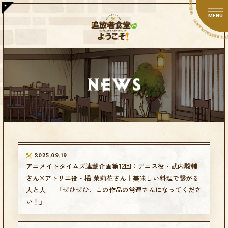
JP
EN
MENU
2025.09.19
アニメイトタイムズ連載企画第12回：デニス役・武内駿輔
さん×アトリエ役・橘 茉莉花さん｜美味しい料理で繋がる
人と人──「ぜひぜひ、この作品の常連さんになってくださ
い！」